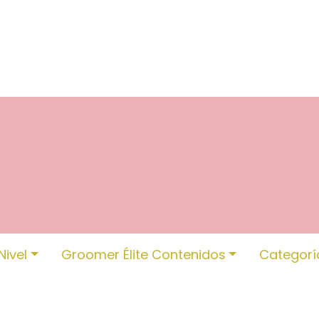
ESCUELA
COLLARES
PATRICIA CAMPOS
Nivel
Groomer Élite Contenidos
Categorí