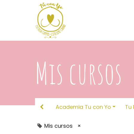
Ir al contenido
INICIO
PELUQUERÍA
Mis cursos
Academia Tu con Yo
Tu 
Mis cursos
×