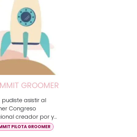
MMIT GROOMER
pudiste asistir al
mer Congreso
ional creador por y
a Peluqueros Caninos
MMIT PILOTA GROOMER
Ciudad Real? No te
 esta grabación