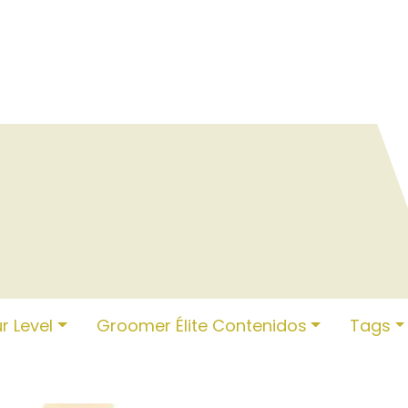
ESCUELA-MM
COLLARES
PATRICIA CAM
r Level
Groomer Élite Contenidos
Tags