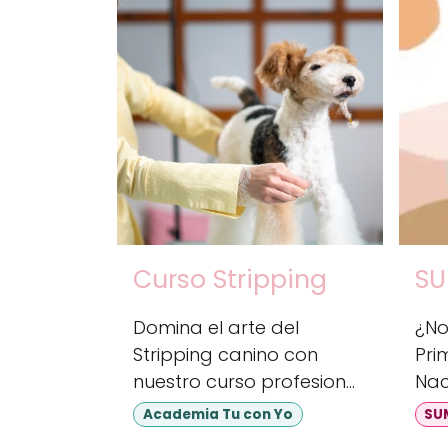
Curso Stripping
SU
Domina el arte del
¿No 
Stripping canino con
Pri
nuestro curso profesional.
Nac
Aprende técnicas
par
Academia Tu con Yo
SU
expertas para realzar la
en 
Con